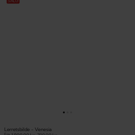
SALG
-
Venesia
Lerretsbilde - Venesia
Fra