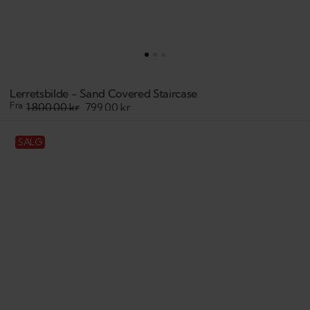
Lerretsbilde - Sand Covered Staircase
Fra
1.800,00 kr
799,00 kr
Salgspris
Veiledende
pris
Lerretsbilde
SALG
-
Amalfi