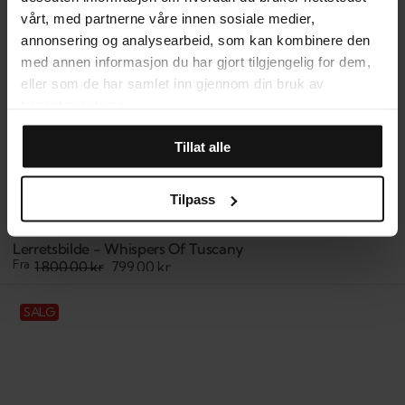
vårt, med partnerne våre innen sosiale medier,
annonsering og analysearbeid, som kan kombinere den
med annen informasjon du har gjort tilgjengelig for dem,
eller som de har samlet inn gjennom din bruk av
tjenestene deres.
Tillat alle
Tilpass
Lerretsbilde - Whispers Of Tuscany
Fra
1.800,00 kr
799,00 kr
Salgspris
Veiledende
pris
Lerretsbilde
SALG
-
Colors
of
Venice