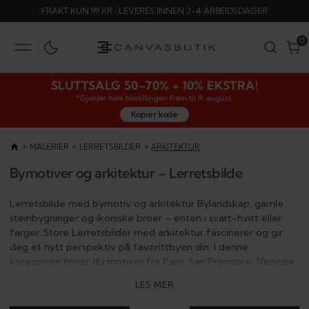
HOPP
FRAKT KUN 99 KR • LEVERES INNEN 2-4 ARBEIDSDAGER
TIL
INNHOLD
0
0
SLUTTSALG 50–70% + 10% EKSTRA!
*Gjelder hele bestillingen frem til 9. august.
Kopier kode
MALERIER
LERRETSBILDER
ARKITEKTUR
Bymotiver og arkitektur – Lerretsbilde
Lerretsbilde med bymotiv og arkitektur Bylandskap, gamle
steinbygninger og ikoniske broer – enten i svart-hvitt eller
farger. Store Lerretsbilder med arkitektur fascinerer og gir
deg et nytt perspektiv på favorittbyen din. I denne
kategorien finner du motiver fra Paris, San Francisco, Venezia,
Stockholm, Dubai, New York og flere kjente byer.
LES MER
Tidøse byscener med stemning og dybde