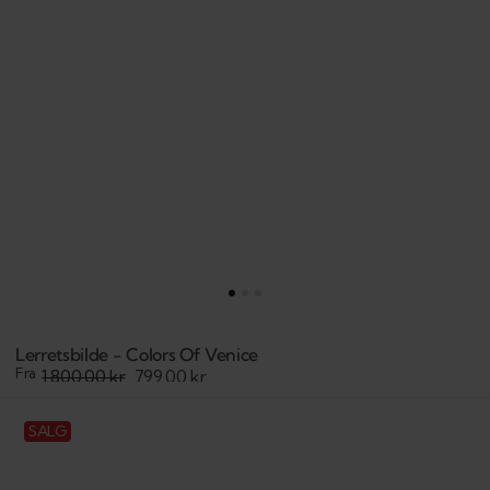
Lerretsbilde - Colors Of Venice
Fra
1.800,00 kr
799,00 kr
Salgspris
Veiledende
pris
Lerretsbilde
SALG
-
Rustic