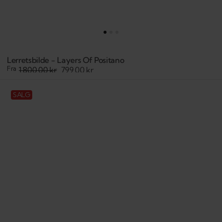
Lerretsbilde - Layers Of Positano
Fra
1.800,00 kr
799,00 kr
Salgspris
Veiledende
pris
Lerretsbilde
SALG
-
Urban
Romance