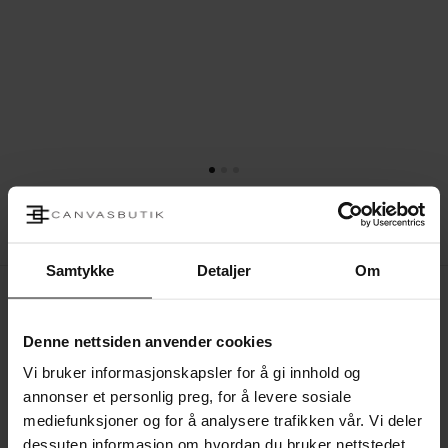
Lerretsbilde - Temple Of Reflections
Fra
1.800,00 kr
799,00 kr
Salgspris
Veiledende
Samtykke
Detaljer
Om
pris
Lerretsbilde
SALG
-
Whispers
Denne nettsiden anvender cookies
of
Tuscany
Vi bruker informasjonskapsler for å gi innhold og
annonser et personlig preg, for å levere sosiale
mediefunksjoner og for å analysere trafikken vår. Vi deler
dessuten informasjon om hvordan du bruker nettstedet