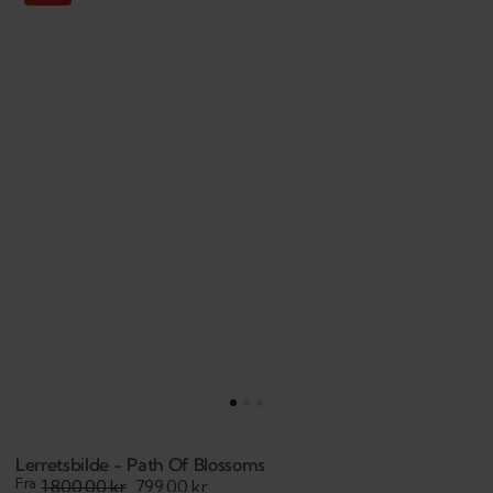
-
Path
of
Blossoms
Lerretsbilde - Path Of Blossoms
Fra
1.800,00 kr
799,00 kr