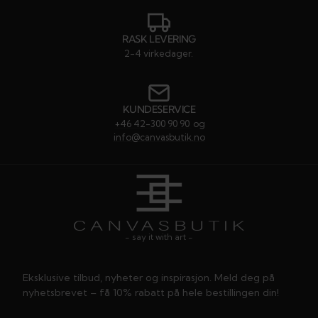
testimonial
testimonial
testimonia
testim
RASK LEVERING
2-4 virkedager.
KUNDESERVICE
+46 42-300 90 90
og
info@canvasbutik.no
- say it with art -
Eksklusive tilbud, nyheter og inspirasjon. Meld deg på
nyhetsbrevet – få 10% rabatt på hele bestillingen din!