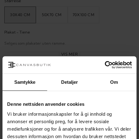
Størrelse
30X40 CM
50X70 CM
70X100 CM
VARIANT
VARIANT
VARIANT
UTSOLGT
UTSOLGT
UTSOLGT
ELLER
ELLER
ELLER
UTILGJENGELIG
UTILGJENGELIG
UTILGJENGELIG
Plakat - Tiene
Selges som plakater uten ramme.
VIS MER
Oppdag vårt utvalg av nøye utvalgte motiver innen fotokunst. Vakre
farger og utsøkte motiver som ser flotte ut i moderne hjem og
kontorer. Maleriene kan bestilles som lerretsmalerier, oljemalerier eller
PRODUKTINFORMASJON
lydabsorberende malerier.
Samtykke
Detaljer
Om
LEVERING
Denne nettsiden anvender cookies
Vi bruker informasjonskapsler for å gi innhold og
annonser et personlig preg, for å levere sosiale
STØRRELSESGUIDE
mediefunksjoner og for å analysere trafikken vår. Vi deler
dessuten informasjon om hvordan du bruker nettstedet