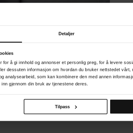
rom som for
og tidløst i 
P
tilstedevær
LE
Detaljer
ookies
ST
 for å gi innhold og annonser et personlig preg, for å levere sos
deler dessuten informasjon om hvordan du bruker nettstedet vårt,
og analysearbeid, som kan kombinere den med annen informasjon d
AN
 inn gjennom din bruk av tjenestene deres.
Tilpass
Produsert i Sverige