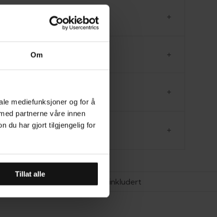
sterker motivets eleganse. Bildet føles moderne, grafisk
sitt uttrykk. Helheten formidler enkelhet, selvtillit og stilig
RODUKTINFORMASJON
else.
VERING
Om
ØRRELSESGUIDE
iale mediefunksjoner og for å
 med partnerne våre innen
u har gjort tilgjengelig for
MELDELSER
Tillat alle
Toll og merverdiavgift (MVA) inkludert