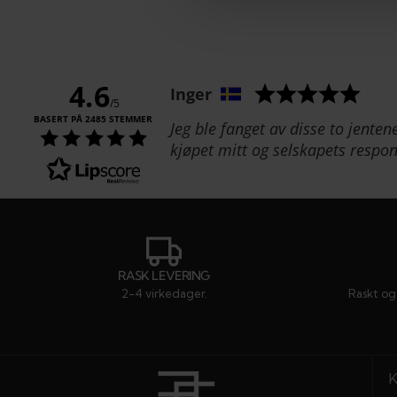
4.6
Forfatter:
Inger
/5
BASERT PÅ 2485 STEMMER
Tekst:
Jeg ble fanget av disse to jente
kjøpet mitt og selskapets respon
RASK LEVERING
2-4 virkedager.
Raskt og 