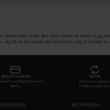
nes skjulte blikk under den store hatten og innså at jeg 
s. Jeg får se hva annet som kan lokke meg til å kjøpe et 
SIKRE BETALINGER
RETUR
sikkert med PayPal, kort eller
Enkel retur og bytt
Klarna.
info@canvasbutik.n
KUNDESERVICE
INFORMASJON