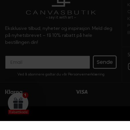
K
O
- say it with art -
K
P
Eksklusive tilbud, nyheter og inspirasjon. Meld deg
B
på nyhetsbrevet – få 10% rabatt på hele
bestillingen din!
Sende
Ved å abonnere godtar du vår
Personvernerklæring
Rabattkode