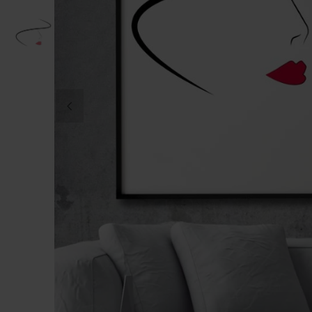
DITT BILDE PÅ LERRET