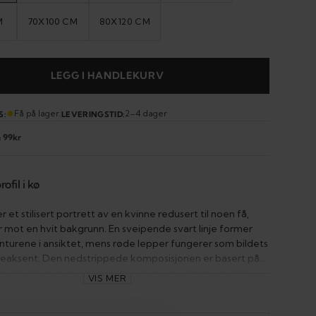
ER
ELLER
ELLER
ELLER
LGJENGELIG
UTILGJENGELIG
UTILGJENGELIG
UTILGJENGELIG
M
70X100 CM
80X120 CM
IANT
VARIANT
VARIANT
OLGT
UTSOLGT
UTSOLGT
ER
ELLER
ELLER
LGJENGELIG
UTILGJENGELIG
UTILGJENGELIG
LEGG I HANDLEKURV
●
Åpne
Få på lager.
2–4 dager
S:
LEVERINGSTID:
media
n 99kr
2
i
gallerivisning
ofil i kø
r et stilisert portrett av en kvinne redusert til noen få,
er mot en hvit bakgrunn. En sveipende svart linje former
nturene i ansiktet, mens røde lepper fungerer som bildets
eaksent. Den nedstrippede komposisjonen er basert på
mellom tomrom og form, hvor hver linje bærer en klar
VIS MER
ttrykket er stille, men ladet, med fokus på silhuett snarere
r. Fraværet av bakgrunnselementer skaper et rolig visuelt