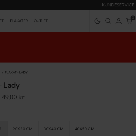
KUNDESERVICE
0
0
ET
PLAKATER
OUTLET
R
PLAKAT - LADY
- Lady
49,00 kr
s
nde
M
20X30 CM
30X40 CM
40X50 CM
IANT
VARIANT
VARIANT
VARIANT
OLGT
UTSOLGT
UTSOLGT
UTSOLGT