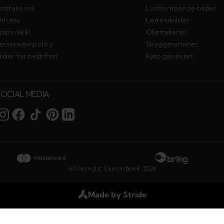
ontakt oss
Lyddempende bilder
m oss
Lerretsbilder
jøpsvilkår
Oljemalerier
ersonvernpolicy
Skyggerammer
ilder for bedrifter
Kjøp gavekort
SOCIAL MEDIA
© Copyright,
Canvasbutik
,
2026
Made by Stride