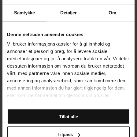
sofistikert og jordnært preg.
Samtykke
Detaljer
Om
PRODUKTINFORMASJON
Denne nettsiden anvender cookies
LEVERING
Vi bruker informasjonskapsler for å gi innhold og
annonser et personlig preg, for å levere sosiale
mediefunksjoner og for å analysere trafikken vår. Vi deler
MER OM PRODUKTET
dessuten informasjon om hvordan du bruker nettstedet
vårt, med partnerne våre innen sosiale medier,
annonsering og analysearbeid, som kan kombinere den
STØRRELSESGUIDE
med annen informasjon du har gjort tilgjengelig for dem,
eller som de har samlet inn gjennom din bruk av
tjenestene deres.
ANMELDELSER
Tillat alle
Tilpass