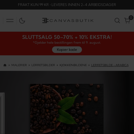
HOPP
FRAKT KUN 99 KR • LEVERES INNEN 2-4 ARBEIDSDAGER
TIL
INNHOLD
0
0
SLUTTSALG 50–70% + 10% EKSTRA!
*Gjelder hele bestillingen frem til 9. august.
Kopier kode
MALERIER
LERRETSBILDER
KJØKKENBILDENE
LERRETSBILDE - ARABICA