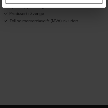
Åpent kjøp i 14 dager
Produsert i Sverige
Toll og merverdiavgift (MVA) inkludert