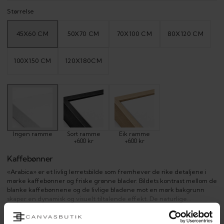
Størrelse
45X60 CM
50X70 CM
70X100 CM
80X120 CM
VARIANT
VARIANT
VARIANT
VARIANT
UTSOLGT
UTSOLGT
UTSOLGT
UTSOLGT
ELLER
ELLER
ELLER
ELLER
UTILGJENGELIG
UTILGJENGELIG
UTILGJENGELIG
UTILGJENGE
100X150 CM
120X180CM
VARIANT
VARIANT
UTSOLGT
UTSOLGT
ELLER
ELLER
UTILGJENGELIG
UTILGJENGELIG
Ingen ramme
Sort ramme
Eik ramme
+600 kr
+600 kr
Kaffebønner
«Arabica» er et livlig lerretsbilde som fremhever de rike detaljene i
mørke kaffebønner og friske grønne blader. Bildets kontrast mellom de
blanke kaffebønnene og de livlige bladene mot en mørk bakgrunn
skaper en dynamisk og visuelt tiltalende effekt. De naturlige
elementene og den dype fargepaletten formidler en følelse av
VIS MER
friskhet og autentisitet. Perfekt for å gi kjøkkenet eller kaffekroken et